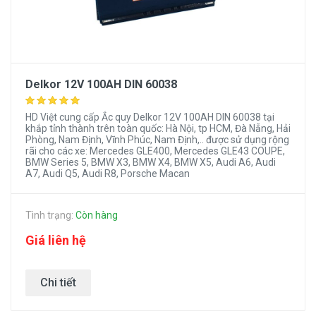
Những ắc quy dùng thay cho
vinfast Lux A2.0 trên thị
trường hiện tại?
Delkor 12V 100AH DIN 60038
Ắc Quy Varta AGM LN5 12V
HD Việt cung cấp Ắc quy Delkor 12V 100AH DIN 60038 tại
95Ah - 850A
khắp tỉnh thành trên toàn quốc: Hà Nội, tp HCM, Đà Nẵng, Hải
Phòng, Nam Định, Vĩnh Phúc, Nam Định,.. được sử dụng rộng
rãi cho các xe: Mercedes GLE400, Mercedes GLE43 COUPE,
Ắc quy AGM LN5 - 95Ah thương hiệu bình ắc quy của Đức
BMW Series 5, BMW X3, BMW X4, BMW X5, Audi A6, Audi
sản xuất trên dây chuyền tiên tiến hiện đại tại nhà máy Hàn
A7, Audi Q5, Audi R8, Porsche Macan
Quốc đáp ứng các tiêu chuẩn khắt khe nhất của Châu Âu.
Bình có thông số, kích thước giống ắc quy theo xe Lux A2.0
Tình trạng:
Còn hàng
nên khách hàng yên tâm khi thay thế.
Giá liên hệ
Thông tin chi tiết về sản phẩm, mời các bạn kick vào sản
phẩm trong danh sách phía dưới để xem đầy đủ thông tin
Chi tiết
nhất về sản phẩm.
Bình ắc quy khô Amaron DIN100