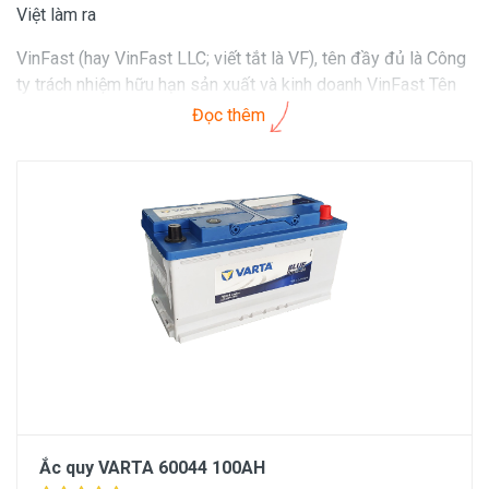
Việt làm ra
VinFast (hay VinFast LLC; viết tắt là VF), tên đầy đủ là Công
ty trách nhiệm hữu hạn sản xuất và kinh doanh VinFast Tên
công ty là viết tắt của cụm từ "Việt Nam – Phong cách – An
Đọc thêm
toàn – Sáng tạo – Tiên phong". VinFast có một nhà máy lắp
ráp, sản xuất chính đặt tại thành phố Hải Phòng, miền Bắc
Việt Nam.
Ắc quy VARTA 60044 100AH