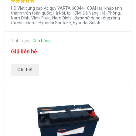
HD Việt cung cấp Ắc quy VARTA 60044 100AH tại khắp tỉnh
thành trên toàn quốc: Hà Nội, tp HCM, Đà Nẵng, Hải Phòng,
Nam Định, Vĩnh Phúc, Nam Định,.. được sử dụng rộng rộng
Hình ảnh Vinfast Lux SA2.0
rãi cho các xe: Hyundai SantaFe, Hyundai Solati
Ắc quy nào dùng cho xe
Tình trạng:
Còn hàng
Vinfast Lux A2.0?
Giá liên hệ
Hãng Vinfast đã trang bị bình ắc quy Bình theo xe (hàng OE)
loại AGM dung lượng 95Ah do Varta sản xuất, Bình có thông
Chi tiết
số :
Điện áp : 12V
Dung lượng : 95Ah
Dòng khởi động (CCA) : 850
Loại bình : bình khô AGM, bình DIN (cọc thụt cao bằng
mặt bình ắc quy) theo tiêu chuẩn châu Âu.
Kích thước bình (dài x rộng x cao): 354 x 175 x 190mm
Mã bình:
AGM
LN5 595-901-085
theo chuẩn của
Đức