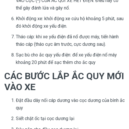
VÀO CỰC (-) CỦA ẮC QUI XE HẾT ĐIỆN. Điều này có
thể gây đánh lửa và gây nổ.
Khởi động xe: khởi động xe cứu hộ khoảng 5 phút, sau
đó khởi động xe yếu điện.
Tháo cáp: khi xe yếu điện đã nổ được máy, tiến hành
tháo cáp (tháo cực âm trước, cực dương sau).
Sạc bù cho ắc quy yếu điện: để xe yếu điện nổ máy
khoảng 20 phút để sạc thêm cho ắc quy
CÁC BƯỚC LẮP ẮC QUY MỚI
VÀO XE
Đặt đầu dây nối cáp dương vào cọc dương của bình ắc
quy
Siết chặt ốc tại cọc dương lại