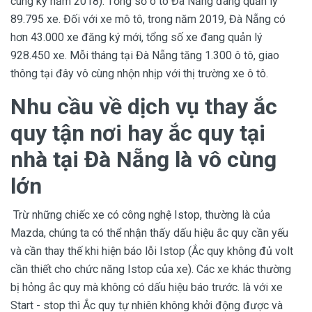
cùng kỳ năm 2018). Tổng số ô tô Đà Nẵng đang quản lý
89.795 xe. Đối với xe mô tô, trong năm 2019, Đà Nẵng có
hơn 43.000 xe đăng ký mới, tổng số xe đang quản lý
928.450 xe. Mỗi tháng tại Đà Nẵng tăng 1.300 ô tô, giao
thông tại đây vô cùng nhộn nhịp với thị trường xe ô tô.
Nhu cầu về dịch vụ thay ắc
quy tận nơi hay ắc quy tại
nhà tại Đà Nẵng là vô cùng
lớn
Trừ những chiếc xe có công nghệ Istop, thường là của
Mazda, chúng ta có thể nhận thấy dấu hiệu ắc quy cần yếu
và cần thay thế khi hiện báo lỗi Istop (Ắc quy không đủ volt
cần thiết cho chức năng Istop của xe). Các xe khác thường
bị hỏng ắc quy mà không có dấu hiệu báo trước. là với xe
Start - stop thì Ắc quy tự nhiên không khởi động được và