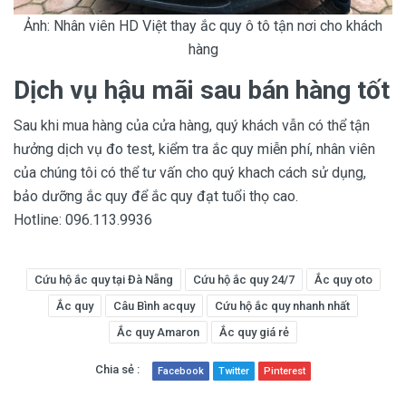
Ảnh: Nhân viên HD Việt thay ắc quy ô tô tận nơi cho khách
hàng
Dịch vụ hậu mãi sau bán hàng tốt
Sau khi mua hàng của cửa hàng, quý khách vẫn có thể tận
hưởng dịch vụ đo test, kiểm tra ắc quy miễn phí, nhân viên
của chúng tôi có thể tư vấn cho quý khach cách sử dụng,
bảo dưỡng ắc quy để ắc quy đạt tuổi thọ cao.
Hotline: 096.113.9936
Cứu hộ ắc quy tại Đà Nẵng
Cứu hộ ắc quy 24/7
Ắc quy oto
Ắc quy
Câu Bình acquy
Cứu hộ ắc quy nhanh nhất
Ắc quy Amaron
Ắc quy giá rẻ
Chia sẻ :
Facebook
Twitter
Pinterest